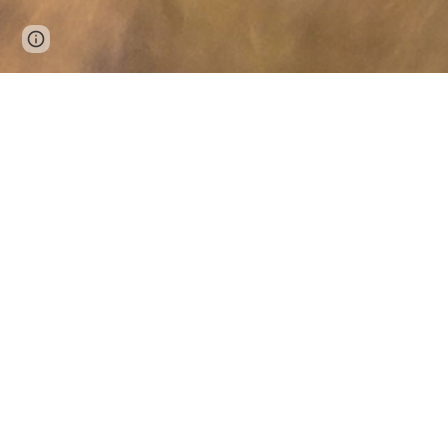
Page
Report abuse
updated