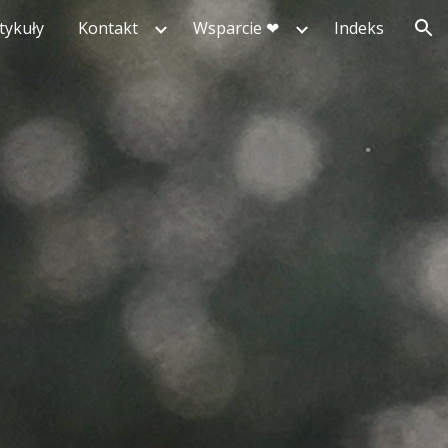
tykuły
Kontakt
Wsparcie ❤︎
Indeks
ion