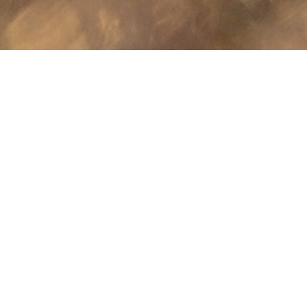
 W SEZONIE 2023
ejszych i najdzikszych miejsc w Polsce to
ię to również z pewnymi
yjątkowo często nasze obozowisko
m od czasu do czasu rozstawione tam sieci
ło nam się uzupełnić rezerwy między
o Instytutu Wolności
.
 terenowej stacji badawczej Akcji
mach
Rządowego Program Wspierania