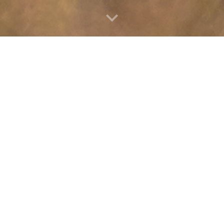
WSPARCIE DORAŹNE
Prace terenowe w jednym z najpiękni
niewątpliwie duży zaszczyt. Wiąże s
niedogodnościami. W tym sezonie w
odwiedzały jelenie, niszcząc przy ty
ornitologiczne.
Zapas szybko się wyczerpał, ale uda
innymi dzięki wsparciu z
Narodoweg
Zakup
37 sieci ornitologicznych
dla
Carpatica został zrealizowany w ra