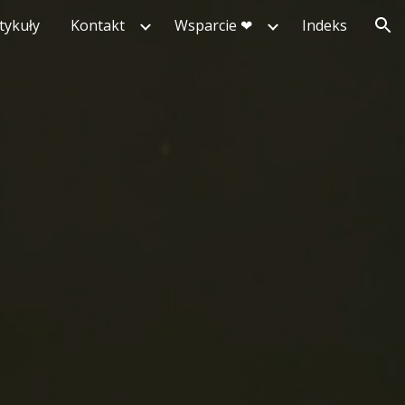
tykuły
Kontakt
Wsparcie ❤︎
Indeks
ion