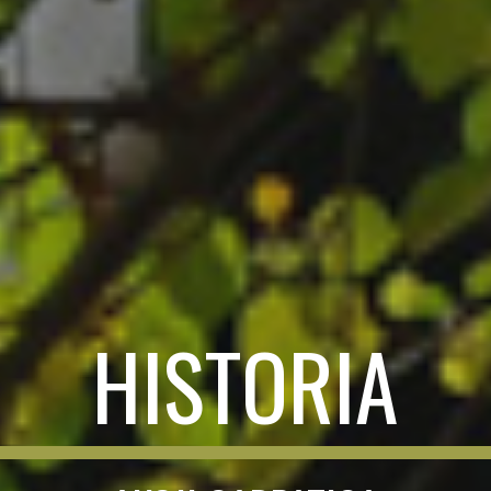
HISTORIA