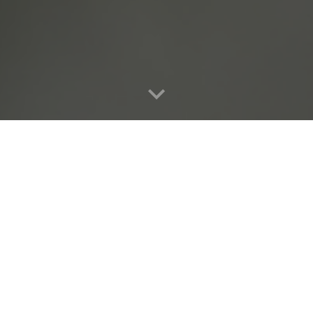
LOGO
Aktualne logo powstało w 2012 roku.
na wizerunku sympatycznego i zaob
gałęzi. Użyta czcionka to Cambria-Bo
Pliki źródłowe (fortmat PNG, JPG, CDR