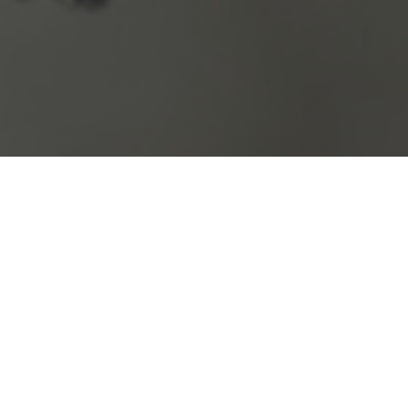
 Jest autorstwa Maćka Klejdysza. Bazuje
rączkowanego mysikrólika siedzącego na
ld.
 i inne)