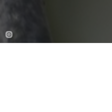
Page
Report abuse
updated