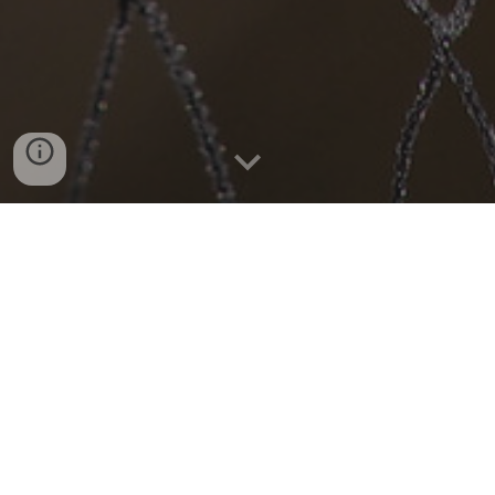
Wybrane statystyki dotyczące
dynamiki
przelotu.
Liczby pogrupowane są w 5. dniowe
okresy - pentady.
BESKID NISKI